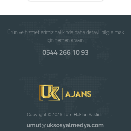
Ürün ve hizmetlerimiz hakkında daha detaylı bilgi almak
için hemen arayın.
0544 266 10 93
Copyright © 2026 Tüm Hakları Saklıdır.
umut@uksosyalmedya.com