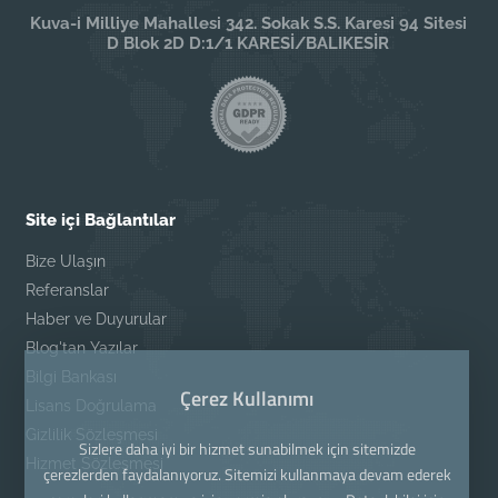
Kuva-i Milliye Mahallesi 342. Sokak S.S. Karesi 94 Sitesi
D Blok 2D D:1/1 KARESİ/BALIKESİR
Site içi Bağlantılar
Bize Ulaşın
Referanslar
Haber ve Duyurular
Blog'tan Yazılar
Bilgi Bankası
Çerez Kullanımı
Lisans Doğrulama
Gizlilik Sözleşmesi
Sizlere daha iyi bir hizmet sunabilmek için sitemizde
Hizmet Sözleşmesi
çerezlerden faydalanıyoruz. Sitemizi kullanmaya devam ederek