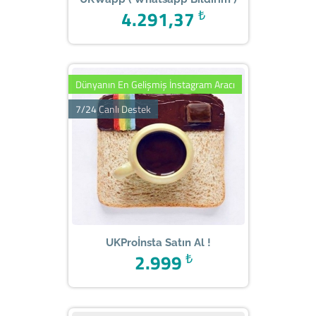
4.291,37
₺
Dünyanın En Gelişmiş İnstagram Aracı
7/24 Canlı Destek
UKProİnsta Satın Al !
2.999
₺