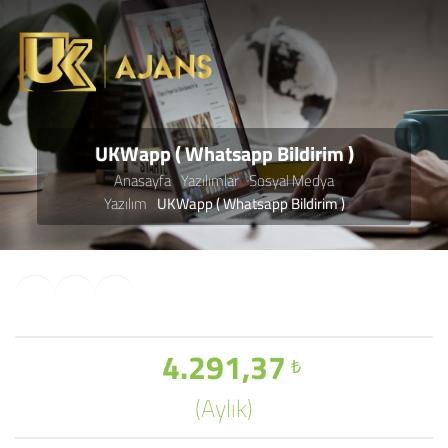
UKWapp ( Whatsapp Bildirim )
Anasayfa
Yazılımlar
Sosyal Medya
Yazılım
UKWapp ( Whatsapp Bildirim )
4.291,37
₺
(Aylık)