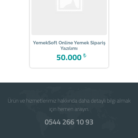
YemekSoft Online Yemek Sipariş
Yazılımı
50.000
₺
Ürün ve hizmetlerimiz hakkında daha detaylı bilgi almak
için hemen arayın.
0544 266 10 93