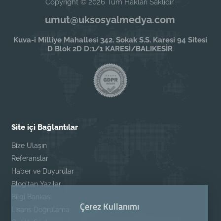
Copyright © 2026 Tüm Hakları Saklıdır.
umut@uksosyalmedya.com
Kuva-i Milliye Mahallesi 342. Sokak S.S. Karesi 94 Sitesi
D Blok 2D D:1/1 KARESİ/BALIKESİR
Site içi Bağlantılar
Bize Ulaşın
Referanslar
Haber ve Duyurular
Blog'tan Yazılar
Bilgi Bankası
Çerez Kullanımı
Lisans Doğrulama