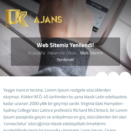
Web Sitemiz Yenilendi!
Anasayfa
Haberiniz Olsun.
Web Sitemiz
Yenilendi!
Yaygın inancın tersine, Lorem Ipsum rastgele sözcüklerden
oluşmaz. Kökleri M.Ö. 45 tarihinden bu yana klasik Latin edebiyatına
kadar uzanan 2000 yıllık bir geçmişi vardır. Virginia'daki Hampden-
Sydney College'dan Latince profesörü Richard McClintock, bir Lorem
Ipsum pasajında geçen ve anlaşılması en güç sözcüklerden biri olan
'consectetur' sözcüğünün klasik edebiyattaki örneklerini
incelediğinde kesin bir kaynağa ulaşmıştır. Lorm Ipsum, Çiçero