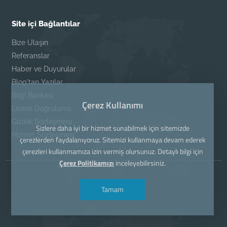
Site içi Bağlantılar
Bize Ulaşın
Referanslar
Haber ve Duyurular
Blog'tan Yazılar
Bilgi Bankası
Çerez Kullanımı
Lisans Doğrulama
Gizlilik Sözleşmesi
Sizlere daha iyi bir hizmet sunabilmek için sitemizde
Hizmet Sözleşmesi
çerezlerden faydalanıyoruz. Sitemizi kullanmaya devam ederek
çerezleri kullanmamıza izin vermiş olursunuz. Detaylı bilgi için
Çerez Politikamızı
inceleyebilirsiniz.
Tamam