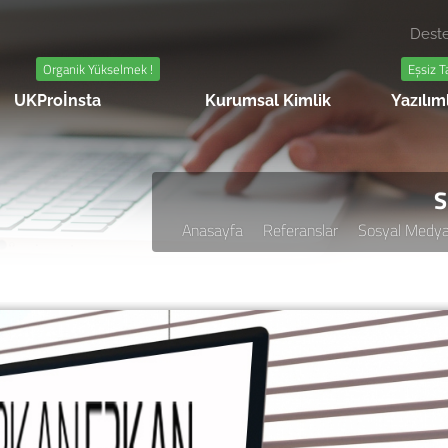
Deste
Organik Yükselmek !
Eşsiz T
UKProİnsta
Kurumsal Kimlik
Yazılım
S
Anasayfa
Referanslar
Sosyal Medya