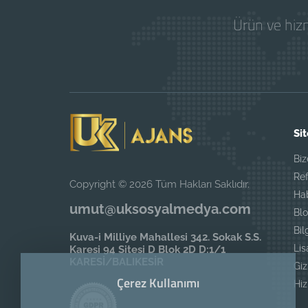
Ürün ve hizm
Sit
Biz
Ref
Copyright © 2026 Tüm Hakları Saklıdır.
Ha
umut@uksosyalmedya.com
Blo
Bil
Kuva-i Milliye Mahallesi 342. Sokak S.S.
Li
Karesi 94 Sitesi D Blok 2D D:1/1
KARESİ/BALIKESİR
Giz
Çerez Kullanımı
Hi