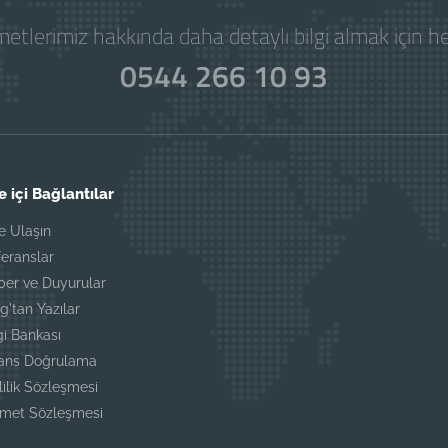
etlerimiz hakkında daha detaylı bilgi almak için 
0544 266 10 93
e içi Bağlantılar
e Ulaşın
eranslar
ber ve Duyurular
g'tan Yazılar
gi Bankası
sans Doğrulama
lilik Sözleşmesi
zmet Sözleşmesi