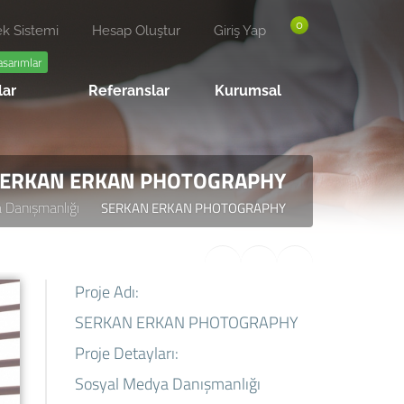
0
k Sistemi
Hesap Oluştur
Giriş Yap
asarımlar
lar
Referanslar
Kurumsal
ERKAN ERKAN PHOTOGRAPHY
 Danışmanlığı
SERKAN ERKAN PHOTOGRAPHY
Proje Adı:
SERKAN ERKAN PHOTOGRAPHY
Proje Detayları:
Sosyal Medya Danışmanlığı