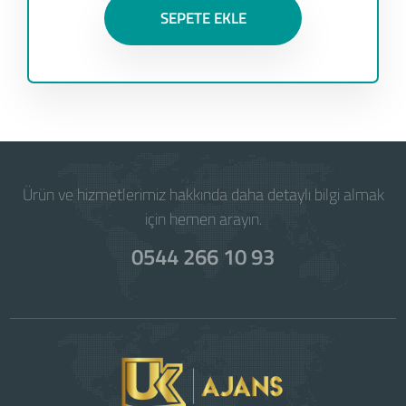
SEPETE EKLE
Ürün ve hizmetlerimiz hakkında daha detaylı bilgi almak
için hemen arayın.
0544 266 10 93