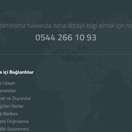
etlerimiz hakkında daha detaylı bilgi almak için 
0544 266 10 93
e içi Bağlantılar
e Ulaşın
eranslar
ber ve Duyurular
g'tan Yazılar
gi Bankası
sans Doğrulama
lilik Sözleşmesi