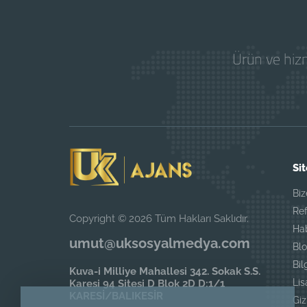
Ürün ve hizm
Sit
Biz
Ref
Copyright © 2026 Tüm Hakları Saklıdır.
Ha
umut@uksosyalmedya.com
Blo
Bil
Kuva-i Milliye Mahallesi 342. Sokak S.S.
Li
Karesi 94 Sitesi D Blok 2D D:1/1
KARESİ/BALIKESİR
Giz