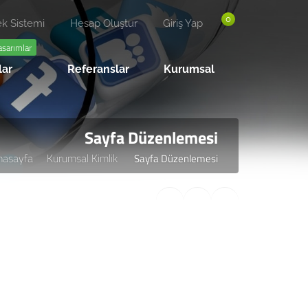
0
k Sistemi
Hesap Oluştur
Giriş Yap
asarımlar
lar
Referanslar
Kurumsal
Sayfa Düzenlemesi
nasayfa
Kurumsal Kimlik
Sayfa Düzenlemesi