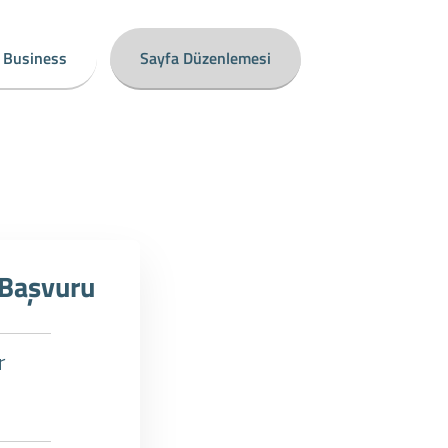
 Business
Sayfa Düzenlemesi
 Başvuru
r