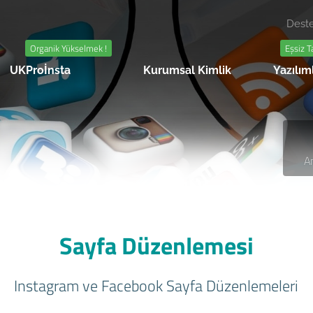
Deste
Organik Yükselmek !
Eşsiz T
UKProİnsta
Kurumsal Kimlik
Yazılım
A
Sayfa Düzenlemesi
Instagram ve Facebook Sayfa Düzenlemeleri