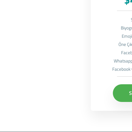
Biyog
Emoji
Öne Çık
Faceb
Whatsapp 
Facebook 
S